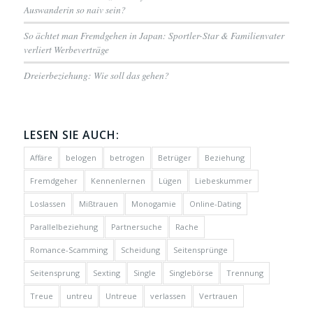
Auswanderin so naiv sein?
So ächtet man Fremdgehen in Japan: Sportler-Star & Familienvater
verliert Werbeverträge
Dreierbeziehung: Wie soll das gehen?
LESEN SIE AUCH:
Affäre
belogen
betrogen
Betrüger
Beziehung
Fremdgeher
Kennenlernen
Lügen
Liebeskummer
Loslassen
Mißtrauen
Monogamie
Online-Dating
Parallelbeziehung
Partnersuche
Rache
Romance-Scamming
Scheidung
Seitensprünge
Seitensprung
Sexting
Single
Singlebörse
Trennung
Treue
untreu
Untreue
verlassen
Vertrauen