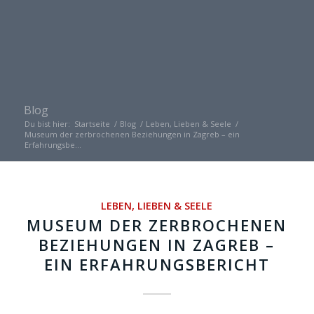
Blog
Du bist hier:
Startseite
/
Blog
/
Leben, Lieben & Seele
/
Museum der zerbrochenen Beziehungen in Zagreb – ein
Erfahrungsbe...
LEBEN, LIEBEN & SEELE
MUSEUM DER ZERBROCHENEN
BEZIEHUNGEN IN ZAGREB –
EIN ERFAHRUNGSBERICHT