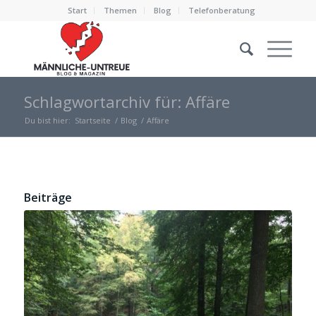
Start
Themen
Blog
Telefonberatung
Schlagwortarchiv für: Affäre
Du bist hier:
Startseite
/
Blog
/
Affäre
Beiträge