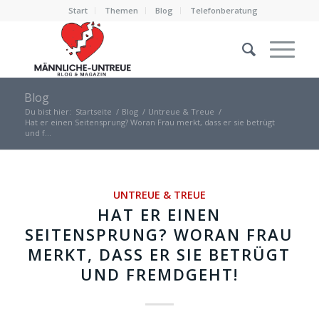
Start
Themen
Blog
Telefonberatung
Blog
Du bist hier:
Startseite
/
Blog
/
Untreue & Treue
/
Hat er einen Seitensprung? Woran Frau merkt, dass er sie betrügt
und f...
UNTREUE & TREUE
HAT ER EINEN
SEITENSPRUNG? WORAN FRAU
MERKT, DASS ER SIE BETRÜGT
UND FREMDGEHT!