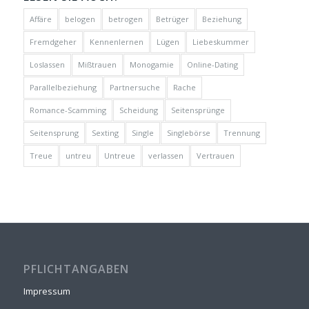
Affäre
belogen
betrogen
Betrüger
Beziehung
Fremdgeher
Kennenlernen
Lügen
Liebeskummer
Loslassen
Mißtrauen
Monogamie
Online-Dating
Parallelbeziehung
Partnersuche
Rache
Romance-Scamming
Scheidung
Seitensprünge
Seitensprung
Sexting
Single
Singlebörse
Trennung
Treue
untreu
Untreue
verlassen
Vertrauen
PFLICHTANGABEN
Impressum