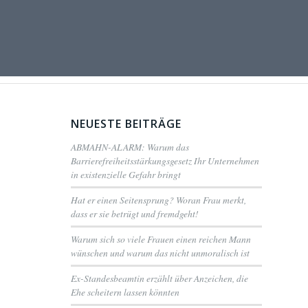
NEUESTE BEITRÄGE
ABMAHN-ALARM: Warum das
Barrierefreiheitsstärkungsgesetz Ihr Unternehmen
in existenzielle Gefahr bringt
Hat er einen Seitensprung? Woran Frau merkt,
dass er sie betrügt und fremdgeht!
Warum sich so viele Frauen einen reichen Mann
wünschen und warum das nicht unmoralisch ist
Ex-Standesbeamtin erzählt über Anzeichen, die
Ehe scheitern lassen könnten