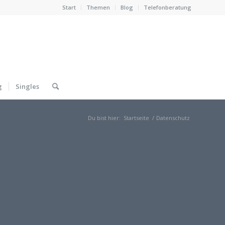
Start
Themen
Blog
Telefonberatung
g
Singles
Du bist hier:
Startseite
/
Datenschutz