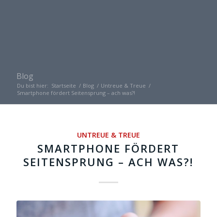
Blog
Du bist hier:
Startseite
/
Blog
/
Untreue & Treue
/
Smartphone fördert Seitensprung – ach was?!
UNTREUE & TREUE
SMARTPHONE FÖRDERT
SEITENSPRUNG – ACH WAS?!