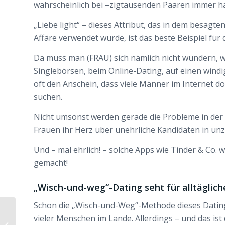
wahrscheinlich bei –zigtausenden Paaren immer ha
„Liebe light“ – dieses Attribut, das in dem besagte
Affäre verwendet wurde, ist das beste Beispiel für
Da muss man (FRAU) sich nämlich nicht wundern, w
Singlebörsen, beim Online-Dating, auf einen windi
oft den Anschein, dass viele Männer im Internet doc
suchen.
Nicht umsonst werden gerade die Probleme in der
Frauen ihr Herz über unehrliche Kandidaten in unz
Und – mal ehrlich! – solche Apps wie Tinder & Co.
gemacht!
„Wisch-und-weg“-Dating seht für alltäglic
Schon die „Wisch-und-Weg“-Methode dieses Dating
Fremdgehen und
vieler Menschen im Lande. Allerdings – und das ist 
Lügen – was soll man