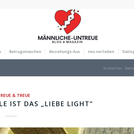
e
Betrugsmaschen
Beziehungs-Aus
neu verlieben
Datin
Du bist hier:
Starts
REUE & TREUE
LE IST DAS „LIEBE LIGHT“