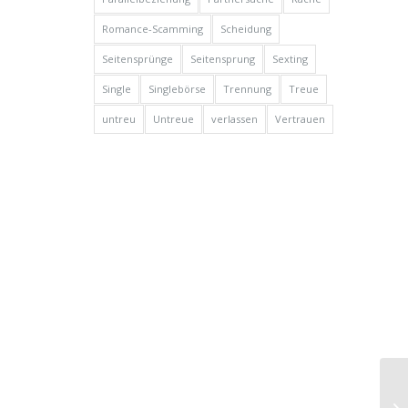
Romance-Scamming
Scheidung
Seitensprünge
Seitensprung
Sexting
Single
Singlebörse
Trennung
Treue
untreu
Untreue
verlassen
Vertrauen
Be