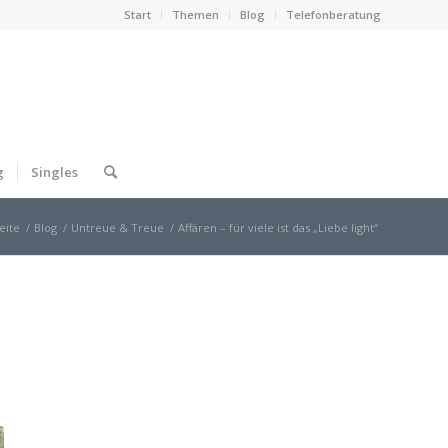
Start
Themen
Blog
Telefonberatung
g
Singles
eite
/
Blog
/
Untreue & Treue
/
Affären – für viele ist das „Liebe light“