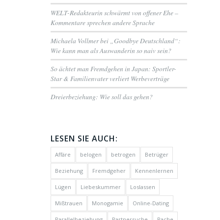
WELT-Redakteurin schwärmt von offener Ehe –
Kommentare sprechen andere Sprache
Michaela Vollmer bei „Goodbye Deutschland“:
Wie kann man als Auswanderin so naiv sein?
So ächtet man Fremdgehen in Japan: Sportler-
Star & Familienvater verliert Werbeverträge
Dreierbeziehung: Wie soll das gehen?
LESEN SIE AUCH:
Affäre
belogen
betrogen
Betrüger
Beziehung
Fremdgeher
Kennenlernen
Lügen
Liebeskummer
Loslassen
Mißtrauen
Monogamie
Online-Dating
Parallelbeziehung
Partnersuche
Rache