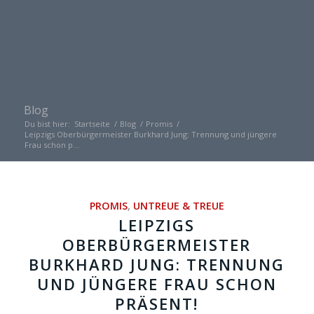
Blog
Du bist hier:
Startseite
/
Blog
/
Promis
/
Leipzigs Oberbürgermeister Burkhard Jung: Trennung und jüngere
Frau schon p...
PROMIS
,
UNTREUE & TREUE
LEIPZIGS
OBERBÜRGERMEISTER
BURKHARD JUNG: TRENNUNG
UND JÜNGERE FRAU SCHON
PRÄSENT!