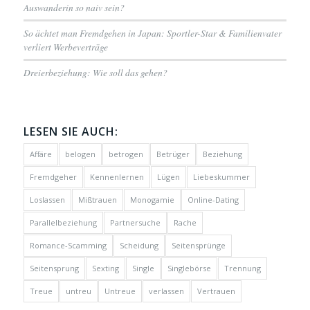
Auswanderin so naiv sein?
So ächtet man Fremdgehen in Japan: Sportler-Star & Familienvater
verliert Werbeverträge
Dreierbeziehung: Wie soll das gehen?
LESEN SIE AUCH:
Affäre
belogen
betrogen
Betrüger
Beziehung
Fremdgeher
Kennenlernen
Lügen
Liebeskummer
Loslassen
Mißtrauen
Monogamie
Online-Dating
Parallelbeziehung
Partnersuche
Rache
Romance-Scamming
Scheidung
Seitensprünge
Seitensprung
Sexting
Single
Singlebörse
Trennung
Treue
untreu
Untreue
verlassen
Vertrauen