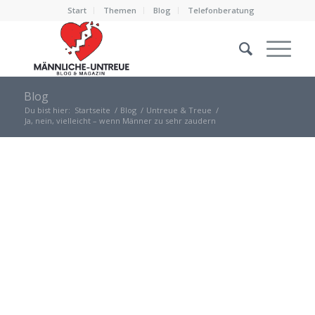
Start
Themen
Blog
Telefonberatung
Blog
Du bist hier:
Startseite
/
Blog
/
Untreue & Treue
/
Ja, nein, vielleicht – wenn Männer zu sehr zaudern