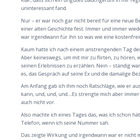
Klar, dass sich ein ungutes Bauchgefühl in mir regt
uninteressant fand.
Nur – er war noch gar nicht bereit für eine neue Be
einer alten Geschichte fest. Immer und immer wied
war irgendwann für ihn so was wie eine kostenfrei
Kaum hatte ich nach einem anstrengenden Tag den
Aber keineswegs, um mit mir zu flirten, zu hören,
seinen Erlebnissen zu erzählen. Nein – ständig wa
es, das Gespräch auf seine Ex und die damalige Bez
Am Anfang gab ich ihm noch Ratschläge, wie er au
kann, und, und, und….Es strengte mich aber immer
auch nicht vor.
Also machte ich eines Tages das, was ich schon hät
Telefon, wenn ich seine Nummer sah.
Das zeigte Wirkung und irgendwann war er nicht meh