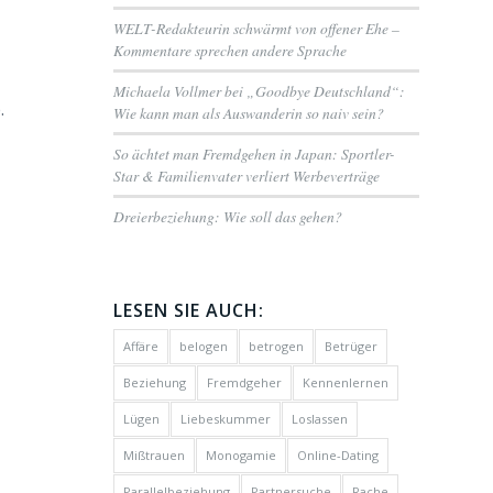
WELT-Redakteurin schwärmt von offener Ehe –
Kommentare sprechen andere Sprache
Michaela Vollmer bei „Goodbye Deutschland“:
.
Wie kann man als Auswanderin so naiv sein?
So ächtet man Fremdgehen in Japan: Sportler-
Star & Familienvater verliert Werbeverträge
Dreierbeziehung: Wie soll das gehen?
LESEN SIE AUCH:
Affäre
belogen
betrogen
Betrüger
Beziehung
Fremdgeher
Kennenlernen
Lügen
Liebeskummer
Loslassen
Mißtrauen
Monogamie
Online-Dating
Parallelbeziehung
Partnersuche
Rache