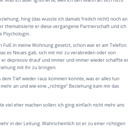
e. Was ich aber ignorierte, weil ich den Mann an sich nicht
ziehung, hing (das wusste ich damals freilich nicht) noch an
er thematisierte er diese vergangene Partnerschaft und ich
e Psychologin.
 Fuß in meine Wohnung gesetzt, schon war er am Telefon.
 was es Neues gab, sich mit mir zu verabreden oder von
r er depressiv drauf und immer und immer wieder schaffte e
iehung mit ihr zu bringen.
s dem Tief wieder raus kommen könnte, was er alles tun
 mehr an und wie eine „richtige“ Beziehung kam mir das
te viel eher machen sollen: ich ging einfach nicht mehr ans
r in der Leitung. Wahrscheinlich ist er zu einer richtigen