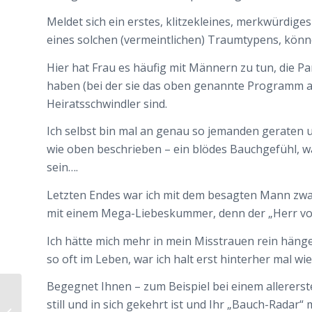
Meldet sich ein erstes, klitzekleines, merkwürdige
eines solchen (vermeintlichen) Traumtypens, können
Hier hat Frau es häufig mit Männern zu tun, die Pa
haben (bei der sie das oben genannte Programm a
Heiratsschwindler sind.
Ich selbst bin mal an genau so jemanden geraten u
wie oben beschrieben – ein blödes Bauchgefühl, wa
sein….
Letzten Endes war ich mit dem besagten Mann zwa
mit einem Mega-Liebeskummer, denn der „Herr von
Ich hätte mich mehr in mein Misstrauen rein hänge
so oft im Leben, war ich halt erst hinterher mal wi
Begegnet Ihnen – zum Beispiel bei einem allerers
„In mehr als der Hälfte
still und in sich gekehrt ist und Ihr „Bauch-Radar“ 
aller Beziehungen wird