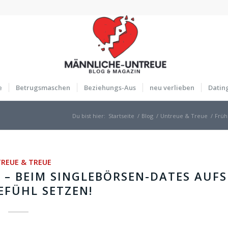
e
Betrugsmaschen
Beziehungs-Aus
neu verlieben
Datin
Du bist hier:
Startseite
/
Blog
/
Untreue & Treue
/
Früh
REUE & TREUE
 – BEIM SINGLEBÖRSEN-DATES AUFS
FÜHL SETZEN!