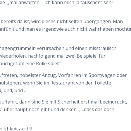
ode „mal abwarten – ich kann mich ja täuschen“ sehr
bereits da ist, wird dieses nicht selten übergangen. Man
öd anfühlt und man es irgendwie auch nicht wahrhaben möchte
e Magengrummeln verursachen und einen misstrauisch
wiederholen, nachfolgend mal zwei Beispiele, für
uchgefühl eine Rolle spielt:
uftreten, nobelster Anzug, Vorfahren im Sportwagen oder
aufstehen, wenn Sie im Restaurant von der Toilette
, und, und…
ffährt, dann sind Sie mit Sicherheit erst mal beeindruckt,
as“ überhaupt noch gibt und denken: „…dass das doch
ichkeit auch!!!