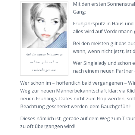
Mit den ersten Sonnenstrah
Gang:
Frühjahrsputz in Haus und
alles wird auf Vordermann 
Bei den meisten gilt das au
wann, wenn nicht jetzt, ist
Auf die eigene Intuition zu
achten, zahlt sich in
Wer Singlelady und schon ein
Liebesdingen aus
nach einem neuen Partner o
Wer schon im – hoffentlich bald vergangenen – Wint
Weg zur neuen Männerbekanntschaft klar: via Klick
neuen Frühlings-Dates nicht zum Flop werden, sol
Beachtung geschenkt werden: dem Bauchgefühl!
Dieses nämlich ist, gerade auf dem Weg zum Traum
zu oft übergangen wird!