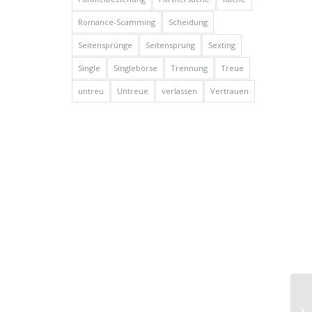
Romance-Scamming
Scheidung
Seitensprünge
Seitensprung
Sexting
Single
Singlebörse
Trennung
Treue
untreu
Untreue
verlassen
Vertrauen
,
s
Ja