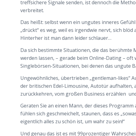
treffsichere Signale senden, ist dennoch die Meth
verbreitet.
Das heißt: selbst wenn ein ungutes inneres Gefühl 
„drückt“ es weg, weil es irgendwie nervt, sich bl
Hinterher ist man dann leider schlauer…
Da sich bestimmte Situationen, die das berühmt
werden lassen, – gerade beim Online-Dating – oft 
Singlebörsen-Situationen, bei denen das ungute Ba
Ungewöhnliches, übertrieben „gentleman-likes“ A
der britischen Edel-Limousine, Autotür aufhalten, 
zurückkehren, vom großen Business erzählen und
Geraten Sie an einen Mann, der dieses Programm au
fühlen sich geschmeichelt, staunen, dass es „sow
eigentlich alles zu schön ist, um wahr zu sein!“
Und genau das ist es mit 99prozentiger Wahrscheinl