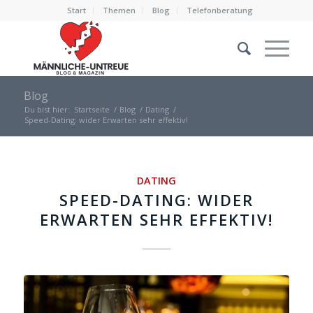
Start
Themen
Blog
Telefonberatung
Blog
Du bist hier:
Startseite
/
Blog
/
Dating
/
Speed-Dating: wider Erwarten sehr effektiv!
DATING
SPEED-DATING: WIDER
ERWARTEN SEHR EFFEKTIV!