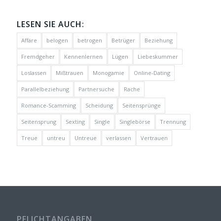
LESEN SIE AUCH:
Affäre
belogen
betrogen
Betrüger
Beziehung
Fremdgeher
Kennenlernen
Lügen
Liebeskummer
Loslassen
Mißtrauen
Monogamie
Online-Dating
Parallelbeziehung
Partnersuche
Rache
Romance-Scamming
Scheidung
Seitensprünge
Seitensprung
Sexting
Single
Singlebörse
Trennung
Treue
untreu
Untreue
verlassen
Vertrauen
PFLICHTANGABEN