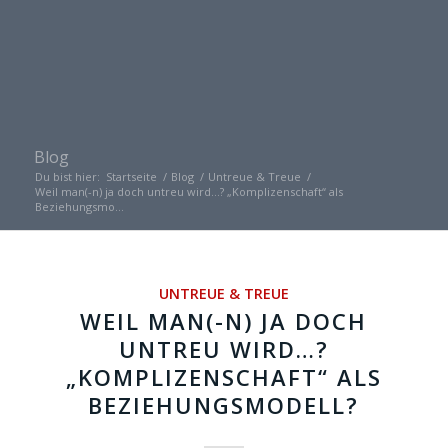
Blog
Du bist hier:
Startseite
/
Blog
/
Untreue & Treue
/
Weil man(-n) ja doch untreu wird…? „Komplizenschaft“ als
Beziehungsmo...
UNTREUE & TREUE
WEIL MAN(-N) JA DOCH
UNTREU WIRD…?
„KOMPLIZENSCHAFT“ ALS
BEZIEHUNGSMODELL?