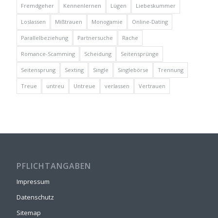
Fremdgeher
Kennenlernen
Lügen
Liebeskummer
Loslassen
Mißtrauen
Monogamie
Online-Dating
Parallelbeziehung
Partnersuche
Rache
Romance-Scamming
Scheidung
Seitensprünge
Seitensprung
Sexting
Single
Singlebörse
Trennung
Treue
untreu
Untreue
verlassen
Vertrauen
PFLICHTANGABEN
Impressum
Datenschutz
Sitemap