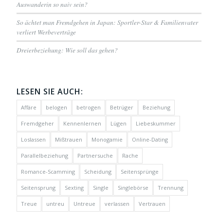
Auswanderin so naiv sein?
So ächtet man Fremdgehen in Japan: Sportler-Star & Familienvater
verliert Werbeverträge
Dreierbeziehung: Wie soll das gehen?
LESEN SIE AUCH:
Affäre
belogen
betrogen
Betrüger
Beziehung
Fremdgeher
Kennenlernen
Lügen
Liebeskummer
Loslassen
Mißtrauen
Monogamie
Online-Dating
Parallelbeziehung
Partnersuche
Rache
Romance-Scamming
Scheidung
Seitensprünge
Seitensprung
Sexting
Single
Singlebörse
Trennung
Treue
untreu
Untreue
verlassen
Vertrauen