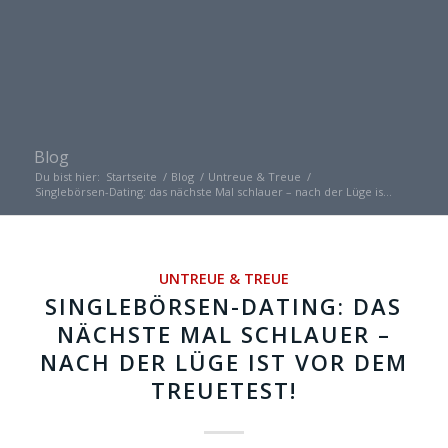
Blog
Du bist hier:
Startseite
/
Blog
/
Untreue & Treue
/
Singlebörsen-Dating: das nächste Mal schlauer – nach der Lüge is...
UNTREUE & TREUE
SINGLEBÖRSEN-DATING: DAS
NÄCHSTE MAL SCHLAUER –
NACH DER LÜGE IST VOR DEM
TREUETEST!