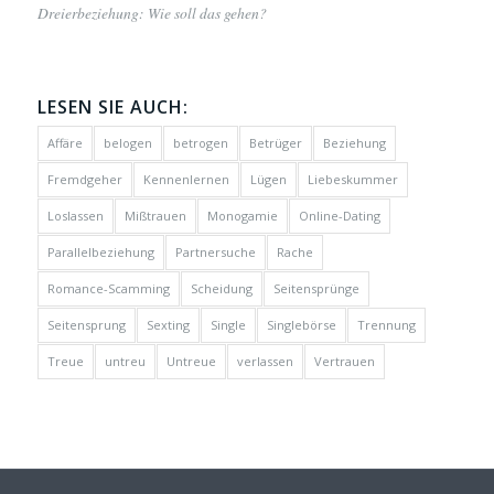
Dreierbeziehung: Wie soll das gehen?
LESEN SIE AUCH:
Affäre
belogen
betrogen
Betrüger
Beziehung
Fremdgeher
Kennenlernen
Lügen
Liebeskummer
Loslassen
Mißtrauen
Monogamie
Online-Dating
Parallelbeziehung
Partnersuche
Rache
Romance-Scamming
Scheidung
Seitensprünge
Seitensprung
Sexting
Single
Singlebörse
Trennung
Treue
untreu
Untreue
verlassen
Vertrauen