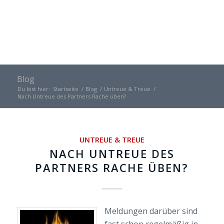
Blog
Du bist hier:
Startseite
/
Blog
/
Untreue & Treue
/
Nach Untreue des Partners Rache üben?
UNTREUE & TREUE
NACH UNTREUE DES
PARTNERS RACHE ÜBEN?
Meldungen darüber sind
fast schon regelmäßig in