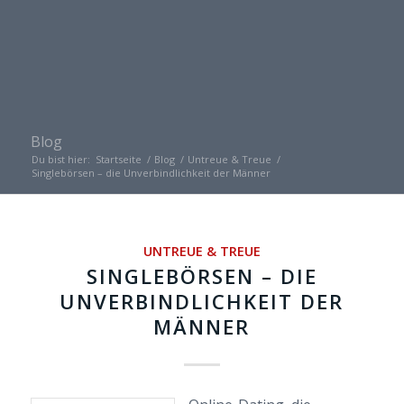
Blog
Du bist hier:
Startseite
/
Blog
/
Untreue & Treue
/
Singlebörsen – die Unverbindlichkeit der Männer
UNTREUE & TREUE
SINGLEBÖRSEN – DIE
UNVERBINDLICHKEIT DER
MÄNNER