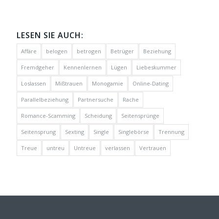
LESEN SIE AUCH:
Affäre
belogen
betrogen
Betrüger
Beziehung
Fremdgeher
Kennenlernen
Lügen
Liebeskummer
Loslassen
Mißtrauen
Monogamie
Online-Dating
Parallelbeziehung
Partnersuche
Rache
Romance-Scamming
Scheidung
Seitensprünge
Seitensprung
Sexting
Single
Singlebörse
Trennung
Treue
untreu
Untreue
verlassen
Vertrauen