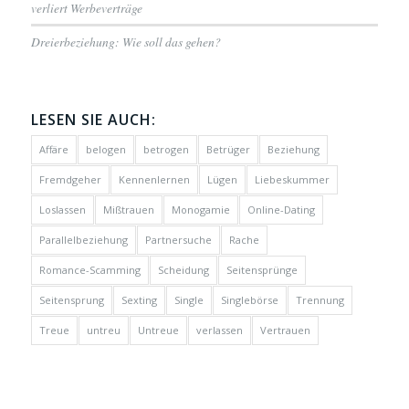
verliert Werbeverträge
Dreierbeziehung: Wie soll das gehen?
LESEN SIE AUCH:
Affäre
belogen
betrogen
Betrüger
Beziehung
Fremdgeher
Kennenlernen
Lügen
Liebeskummer
Loslassen
Mißtrauen
Monogamie
Online-Dating
Parallelbeziehung
Partnersuche
Rache
Romance-Scamming
Scheidung
Seitensprünge
Seitensprung
Sexting
Single
Singlebörse
Trennung
Treue
untreu
Untreue
verlassen
Vertrauen