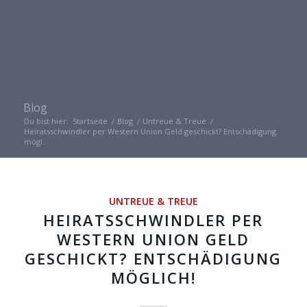
Blog
Du bist hier:
Startseite
/
Blog
/
Untreue & Treue
/
Heiratsschwindler per Western Union Geld geschickt? Entschädigung
mögl...
UNTREUE & TREUE
HEIRATSSCHWINDLER PER
WESTERN UNION GELD
GESCHICKT? ENTSCHÄDIGUNG
MÖGLICH!