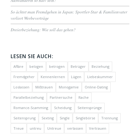
Auswanderin so naiv sein?
So ächtet man Fremdgehen in Japan: Sportler-Star & Familienvater
verliert Werbeverträge
Dreierbeziehung: Wie soll das gehen?
LESEN SIE AUCH:
Affäre
belogen
betrogen
Betrüger
Beziehung
Fremdgeher
Kennenlernen
Lügen
Liebeskummer
Loslassen
Mißtrauen
Monogamie
Online-Dating
Parallelbeziehung
Partnersuche
Rache
Romance-Scamming
Scheidung
Seitensprünge
Seitensprung
Sexting
Single
Singlebörse
Trennung
Treue
untreu
Untreue
verlassen
Vertrauen