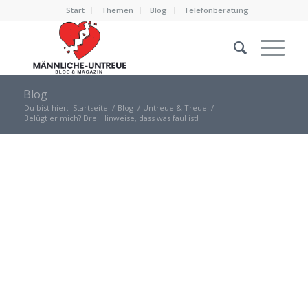
Start
Themen
Blog
Telefonberatung
Blog
Du bist hier:
Startseite
/
Blog
/
Untreue & Treue
/
Belügt er mich? Drei Hinweise, dass was faul ist!