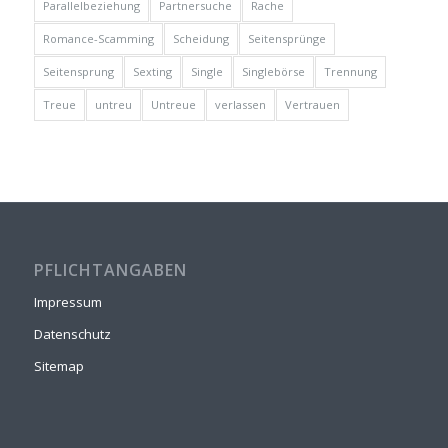
Parallelbeziehung
Partnersuche
Rache
Romance-Scamming
Scheidung
Seitensprünge
Seitensprung
Sexting
Single
Singlebörse
Trennung
Treue
untreu
Untreue
verlassen
Vertrauen
PFLICHTANGABEN
Impressum
Datenschutz
Sitemap