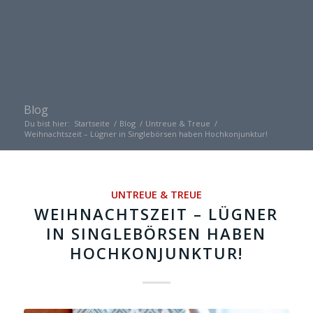
Blog
Du bist hier:
Startseite
/
Blog
/
Untreue & Treue
/
Weihnachtszeit – Lügner in Singlebörsen haben Hochkonjunktur!
UNTREUE & TREUE
WEIHNACHTSZEIT – LÜGNER
IN SINGLEBÖRSEN HABEN
HOCHKONJUNKTUR!