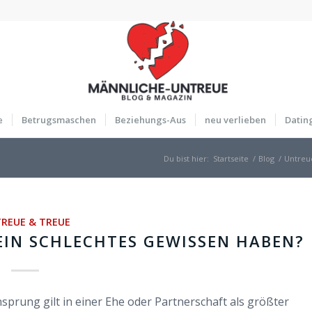
e
Betrugsmaschen
Beziehungs-Aus
neu verlieben
Datin
Du bist hier:
Startseite
/
Blog
/
Untreu
REUE & TREUE
EIN SCHLECHTES GEWISSEN HABEN?
nsprung gilt in einer Ehe oder Partnerschaft als größter