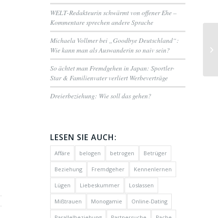
WELT-Redakteurin schwärmt von offener Ehe –
Kommentare sprechen andere Sprache
Michaela Vollmer bei „Goodbye Deutschland“:
Al
Wie kann man als Auswanderin so naiv sein?
So ächtet man Fremdgehen in Japan: Sportler-
Star & Familienvater verliert Werbeverträge
Dreierbeziehung: Wie soll das gehen?
LESEN SIE AUCH:
Affäre
belogen
betrogen
Betrüger
Beziehung
Fremdgeher
Kennenlernen
Lügen
Liebeskummer
Loslassen
Mißtrauen
Monogamie
Online-Dating
Parallelbeziehung
Partnersuche
Rache