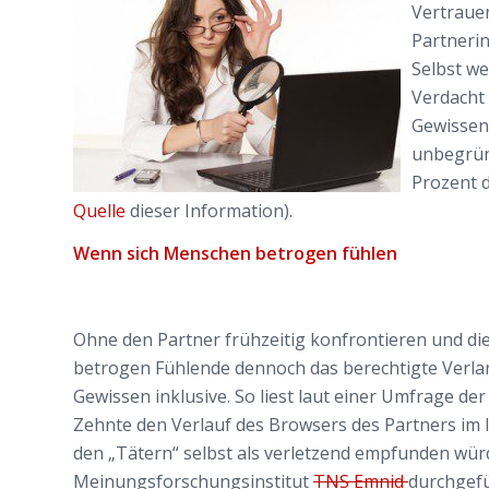
Vertraue
Partnerin
Selbst we
Verdacht 
Gewissen.
unbegründ
Prozent d
Quelle
dieser Information).
Wenn sich Menschen betrogen fühlen
Ohne den Partner frühzeitig konfrontieren und die
betrogen Fühlende dennoch das berechtigte Verlan
Gewissen inklusive. So liest laut einer Umfrage der
Zehnte den Verlauf des Browsers des Partners im I
den „Tätern“ selbst als verletzend empfunden würde
Meinungsforschungsinstitut
TNS Emnid
durchgefü