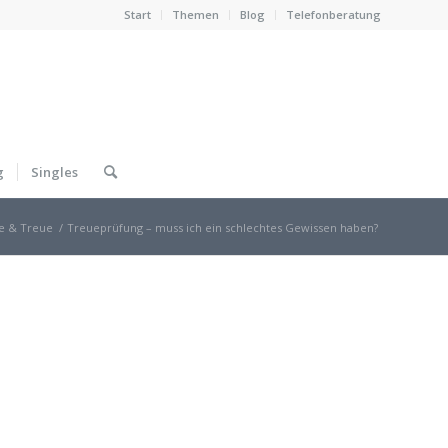
Start
Themen
Blog
Telefonberatung
g
Singles
e & Treue
/
Treueprüfung – muss ich ein schlechtes Gewissen haben?