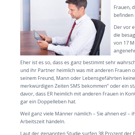
Frauen, d
befinden 
Der vor e
die besag
von 17 Mil
angenehm
Eher ist es so, dass es ganz bestimmt sehr wahrsche
und ihr Partner heimlich was mit anderen Frauen 
seinem Freund, Mann oder Lebensgefährten keine d
merkwürdigen Zeiten SMS bekommen“ oder ein stän
davor,
dass ER heimlich mit anderen Frauen in Kont
gar ein Doppelleben hat.
Weil ganz viele Männer nämlich – Sie ahnen es! – 
Arbeitszeit händeln.
Laut der genannten Studie surfen 38 Prozent der Be