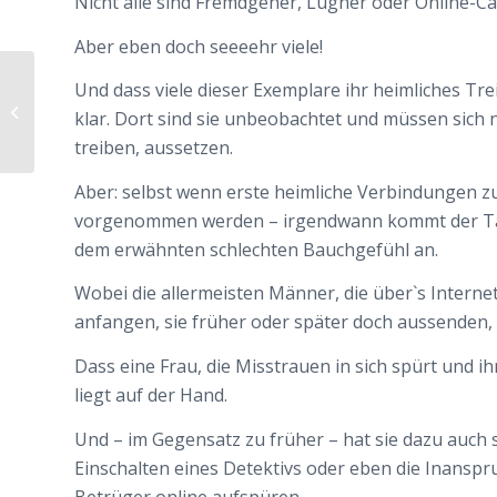
Nicht alle sind Fremdgeher, Lügner oder Online-C
Aber eben doch seeeehr viele!
Bumerang á la Valérie Trierweiler –
Und dass viele dieser Exemplare ihr heimliches Tre
auch sie hat einer Frau einst den
klar. Dort sind sie unbeobachtet und müssen sich 
Mann...
treiben, aussetzen.
Aber: selbst wenn erste heimliche Verbindungen
vorgenommen werden – irgendwann kommt der Tag,
dem erwähnten schlechten Bauchgefühl an.
Wobei die allermeisten Männer, die über`s Interne
anfangen, sie früher oder später doch aussenden, 
Dass eine Frau, die Misstrauen in sich spürt und i
liegt auf der Hand.
Und – im Gegensatz zu früher – hat sie dazu auch 
Einschalten eines Detektivs oder eben die Inans
Betrüger online aufspüren –