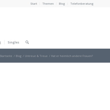
Start
Themen
Blog
Telefonberatung
g
Singles
Startseite
/
Blog
/
Untreue & Treue
/
Hat er heimlich andere Frauen?