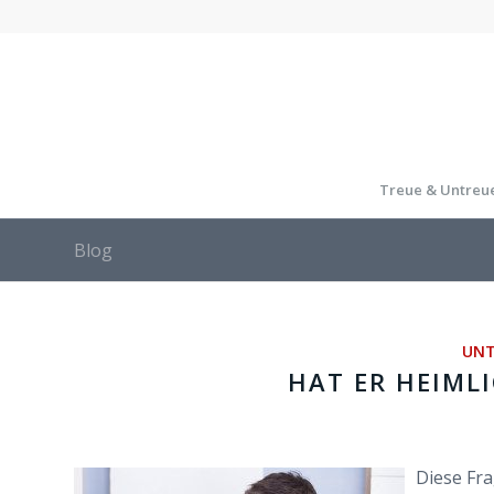
Treue & Untreu
Blog
UNT
HAT ER HEIML
Diese Fra