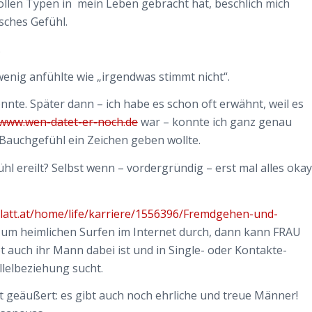
tollen Typen in mein Leben gebracht hat, beschlich mich
sches Gefühl.
.
 wenig anfühlte wie „irgendwas stimmt nicht“.
nnte. Später dann – ich habe es schon oft erwähnt, weil es
www.wen-datet-er-noch.de
war – konnte ich ganz genau
 Bauchgefühl ein Zeichen geben wollte.
l ereilt? Selbst wenn – vordergründig – erst mal alles okay
sblatt.at/home/life/karriere/1556396/Fremdgehen-und-
zum heimlichen Surfen im Internet durch, dann kann FRAU
t auch ihr Mann dabei ist und in Single- oder Kontakte-
lelbeziehung sucht.
ft geäußert: es gibt auch noch ehrliche und treue Männer!