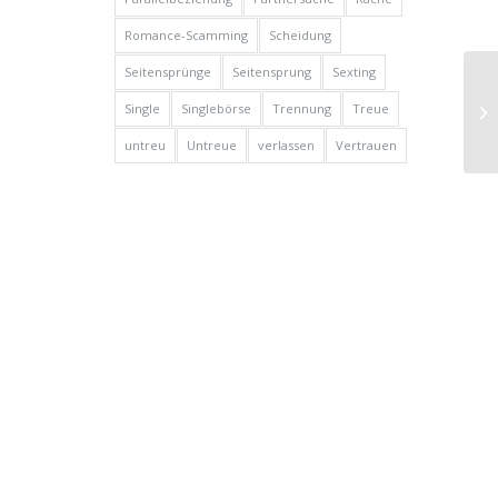
Romance-Scamming
Scheidung
Seitensprünge
Seitensprung
Sexting
On
Single
Singlebörse
Trennung
Treue
un
im 
untreu
Untreue
verlassen
Vertrauen