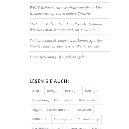
WELT-Redakteurin schwärmt von offener Ehe –
Kommentare sprechen andere Sprache
Michaela Vollmer bei „Goodbye Deutschland“:
Wie kann man als Auswanderin so naiv sein?
So ächtet man Fremdgehen in Japan: Sportler-
Star & Familienvater verliert Werbeverträge
Dreierbeziehung: Wie soll das gehen?
LESEN SIE AUCH:
Affäre
belogen
betrogen
Betrüger
Beziehung
Fremdgeher
Kennenlernen
Lügen
Liebeskummer
Loslassen
Mißtrauen
Monogamie
Online-Dating
Parallelbeziehung
Partnersuche
Rache