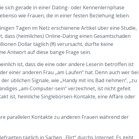
ie sich gerade in einer Dating- oder Kennenlernphase
ebenso wie Frauen, die in einer festen Beziehung leben.
inigen Tagen im Netz erschienene Artikel über eine Studie,
t, dass (heimliches) Online-Dating einen Gesamtschaden
lionen Dollar täglich (!!!) verursacht, dürfte keine
e Antwort auf diese bange Frage sein.
inlich ist, dass die eine oder andere Leserin betroffen ist
oder einer anderen Frau „am Laufen“ hat. Denn auch wer bei
er üblichen Signale, wie „Handy mit ins Bad nehmen“, „zu
diges „am-Computer-sein“ verzeichnet, ist nicht gefeit
akt ist, heimliche Singlebörsen-Kontakte, eine Affäre oder
ihre parallelen Kontakte zu anderen Frauen während der
fragten täglich in Sachen „Flirt“ durchs Internet. Es geht