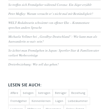
So treffen sich Fremdgeher während Corona: Ein Jäger erzählt
Peter Maffay: Warum versucht er`s nicht mal mit Beständigkeit?
WELT-Redakteurin schwärmt von offener Ehe – Kommentare
sprechen andere Sprache
Michaela Vollmer bei „Goodbye Deutschland“: Wie kann man als
Auswanderin so naiv sein?
So ächtet man Fremdgehen in Japan: Sportler-Star & Familienvater
verliert Werbeverträge
Dreierbeziehung: Wie soll das gehen?
LESEN SIE AUCH:
Affäre
belogen
betrogen
Betrüger
Beziehung
Fremdgeher
Kennenlernen
Lügen
Liebeskummer
Loslassen
Mißtrauen
Monogamie
Online-Dating