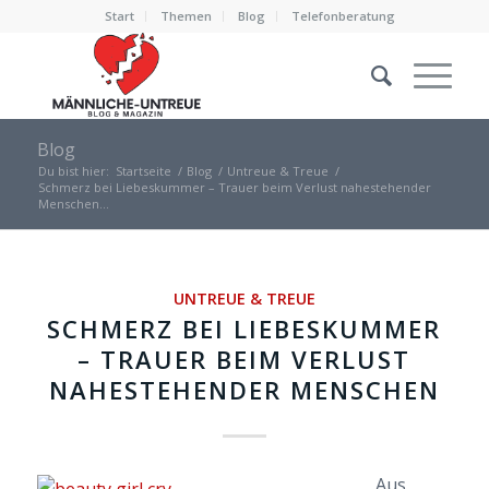
Start
Themen
Blog
Telefonberatung
Blog
Du bist hier:
Startseite
/
Blog
/
Untreue & Treue
/
Schmerz bei Liebeskummer – Trauer beim Verlust nahestehender
Menschen...
UNTREUE & TREUE
SCHMERZ BEI LIEBESKUMMER
– TRAUER BEIM VERLUST
NAHESTEHENDER MENSCHEN
Aus