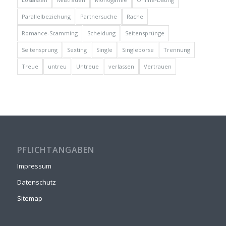
Parallelbeziehung
Partnersuche
Rache
Romance-Scamming
Scheidung
Seitensprünge
Seitensprung
Sexting
Single
Singlebörse
Trennung
Treue
untreu
Untreue
verlassen
Vertrauen
PFLICHTANGABEN
Impressum
Datenschutz
Sitemap