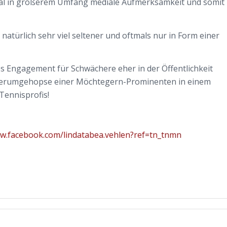
 mal in größerem Umfang mediale Aufmerksamkeit und somit
 natürlich sehr viel seltener und oftmals nur in Form einer
les Engagement für Schwächere eher in der Öffentlichkeit
ge Herumgehopse einer Möchtegern-Prominenten in einem
Tennisprofis!
ww.facebook.com/lindatabea.vehlen?ref=tn_tnmn