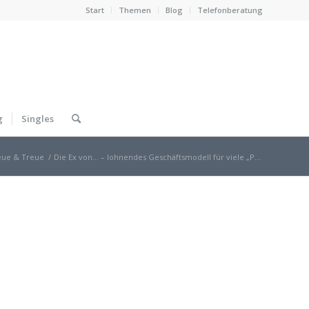
Start
Themen
Blog
Telefonberatung
g
Singles
eue & Treue
/
Die Ex von… – lohnendes Geschäftsmodell für viele „P...