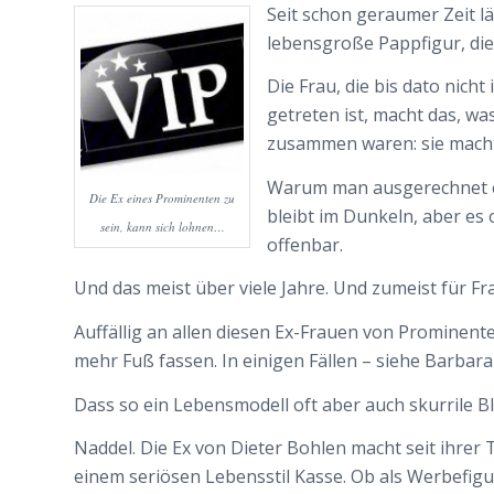
Seit schon geraumer Zeit l
lebensgroße Pappfigur, die
Die Frau, die bis dato ni
getreten ist, macht das, w
zusammen waren: sie macht
Warum man ausgerechnet ei
Die Ex eines Prominenten zu
bleibt im Dunkeln, aber es 
sein, kann sich lohnen…
offenbar.
Und das meist über viele Jahre. Und zumeist für Fr
Auffällig an allen diesen Ex-Frauen von Prominen
mehr Fuß fassen. In einigen Fällen – siehe Barbara
Dass so ein Lebensmodell oft aber auch skurrile Bl
Naddel. Die Ex von Dieter Bohlen macht seit ihrer
einem seriösen Lebensstil Kasse. Ob als Werbefig