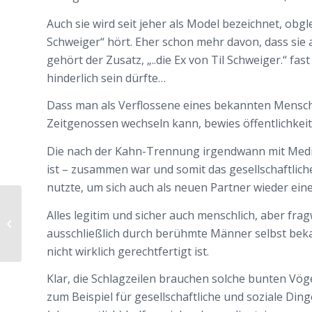
Auch sie wird seit jeher als Model bezeichnet, ob
Schweiger“ hört. Eher schon mehr davon, dass sie a
gehört der Zusatz, „..die Ex von Til Schweiger.“ f
hinderlich sein dürfte…
Dass man als Verflossene eines bekannten Mensc
Zeitgenossen wechseln kann, bewies öffentlichkei
Die nach der Kahn-Trennung irgendwann mit Medi
ist – zusammen war und somit das gesellschaftliche
nutzte, um sich auch als neuen Partner wieder ei
Alles legitim und sicher auch menschlich, aber frag
Ist Treue schwierig?
ausschließlich durch berühmte Männer selbst beka
nicht wirklich gerechtfertigt ist.
Klar, die Schlagzeilen brauchen solche bunten Vögel
zum Beispiel für gesellschaftliche und soziale Din