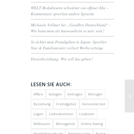
WELT-Redakteurin schwärmt von offener Ehe –
Kommentare sprechen andere Sprache
Michaela Vollmer bei „Goodbye Deutschland“:
Wie kann man als Auswanderin so naiv sein?
So ächtet man Fremdgehen in Japan: Sportler-
Star & Familienvater verliert Werbeverträge
Dreierbeziehung: Wie soll das gehen?
h
LESEN SIE AUCH:
Tr
Affäre
belogen
betrogen
Betrüger
M
Beziehung
Fremdgeher
Kennenlernen
Lügen
Liebeskummer
Loslassen
Mißtrauen
Monogamie
Online-Dating
Parallelbeziehung
Partnersuche
Rache