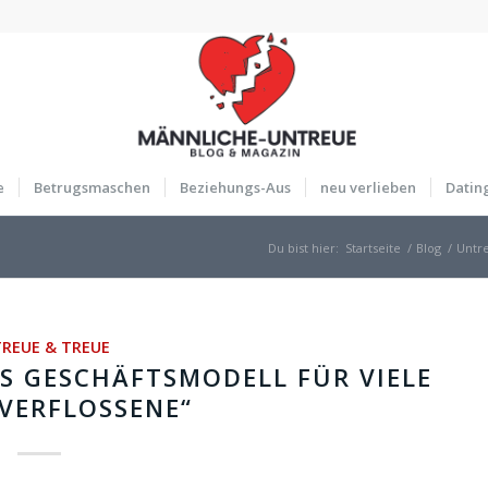
e
Betrugsmaschen
Beziehungs-Aus
neu verlieben
Datin
Du bist hier:
Startseite
/
Blog
/
Untr
REUE & TREUE
S GESCHÄFTSMODELL FÜR VIELE
VERFLOSSENE“