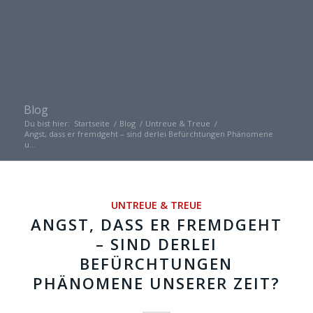
Blog
Du bist hier:
Startseite
/
Blog
/
Untreue & Treue
/
Angst, dass er fremdgeht – sind derlei Befürchtungen Phänomene
u...
UNTREUE & TREUE
ANGST, DASS ER FREMDGEHT
– SIND DERLEI
BEFÜRCHTUNGEN
PHÄNOMENE UNSERER ZEIT?