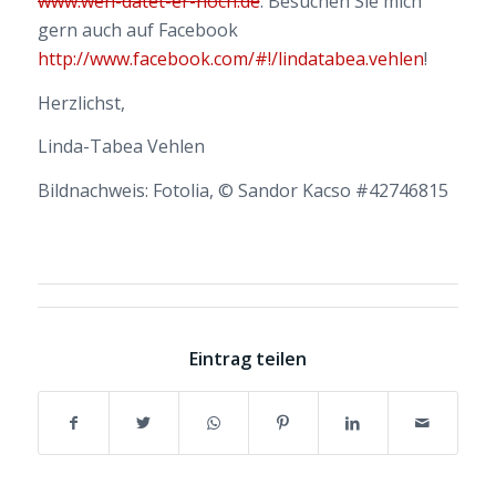
www.wen-datet-er-noch.de
. Besuchen Sie mich
gern auch auf Facebook
http://www.facebook.com/#!/lindatabea.vehlen
!
Herzlichst,
Linda-Tabea Vehlen
Bildnachweis: Fotolia, © Sandor Kacso #42746815
Eintrag teilen