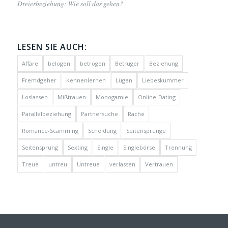
Dreierbeziehung: Wie soll das gehen?
LESEN SIE AUCH:
Affäre
belogen
betrogen
Betrüger
Beziehung
Fremdgeher
Kennenlernen
Lügen
Liebeskummer
Loslassen
Mißtrauen
Monogamie
Online-Dating
Parallelbeziehung
Partnersuche
Rache
Romance-Scamming
Scheidung
Seitensprünge
Seitensprung
Sexting
Single
Singlebörse
Trennung
Treue
untreu
Untreue
verlassen
Vertrauen