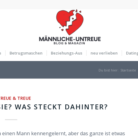
e
Betrugsmaschen
Beziehungs-Aus
neu verlieben
Datin
Du bist hier:
Startseite
REUE & TREUE
SIE? WAS STECKT DAHINTER?
n einen Mann kennengelernt, aber das ganze ist etwas