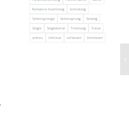
Romance-Scamming
Scheidung
Seitensprünge
Seitensprung
Sexting
Single
Singlebörse
Trennung
Treue
untreu
Untreue
verlassen
Vertrauen
Ge
da
er
e