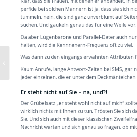
Klar, dass die Frauen, mit denen er anbandelt, in 
perfide bei solchen Männern ist ja, dass sie sich n
tummeln, nein, die sind ganz unverblümt auf Sei
suchen. Und gaukeln genau das für eine Weile vor.
Da aber Lügenbarone und Parallel-Dater auch nur
halten, wird die Kennnenern-Frequenz oft zu viel.
Was dann zu den eingangs erwähnten Attributen f
Verdacht, dass er fremdgeht – ist es
okay in sein Handy zu schauen?
Kaum Anrufe, lange Antwort-Zeiten bei SMS, gar n
jeder einzelnen, die er unter dem Deckmäntelchen d
Er steht nicht auf Sie – na, und?!
Der Grübelsatz „er steht wohl nicht auf mich“ sollt
wirklich nichts mit Ihnen zu tun. Trösten Sie sich 
Sie. Und sich auch mit dieser klassischen Zweifelfr
Nachricht warten und sich genau so fragen, ob mit