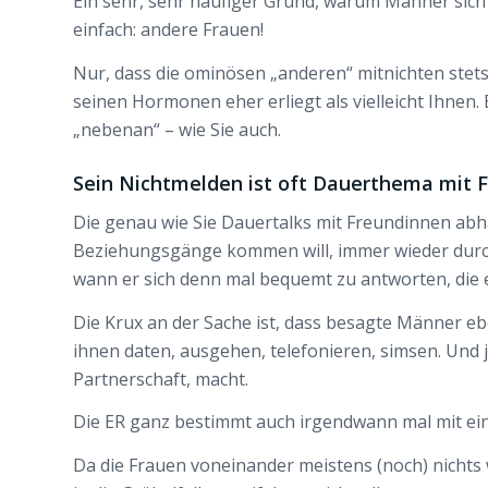
Ein sehr, sehr häufiger Grund, warum Männer sich 
einfach: andere Frauen!
Nur, dass die ominösen „anderen“ mitnichten stet
seinen Hormonen eher erliegt als vielleicht Ihnen
„nebenan“ – wie Sie auch.
Sein Nichtmelden ist oft Dauerthema mit 
Die genau wie Sie Dauertalks mit Freundinnen abhal
Beziehungsgänge kommen will, immer wieder durch
wann er sich denn mal bequemt zu antworten, die 
Die Krux an der Sache ist, dass besagte Männer eb
ihnen daten, ausgehen, telefonieren, simsen. Und 
Partnerschaft, macht.
Die ER ganz bestimmt auch irgendwann mal mit ein
Da die Frauen voneinander meistens (noch) nichts w