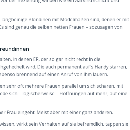
vor der Beziehung winden wie ein Aal sind schlicht und
s langbeinige Blondinen mit Modelmaßen sind, denen er mit
. Es sind genau die selben netten Frauen – sozusagen von
Freundinnen
ten, in denen ER, der so gar nicht recht in die
gehechelt wird. Die auch permanent auf`s Handy starren,
ebenso brennend auf einen Anruf von ihm lauern.
en sehr oft mehrere Frauen parallel um sich scharen, mit
jede sich – logischerweise – Hoffnungen auf mehr, auf eine
er Frau eingeht. Meist aber mit einer ganz anderen.
issen, wirkt sein Verhalten auf sie befremdlich, tappen sie