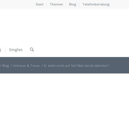
Start
Themen
Blog
Telefonberatung
g
Singles
/
Blog
/
Untreue & Treue
/
Er steht nicht auf Sie? Was steckt dahinter?