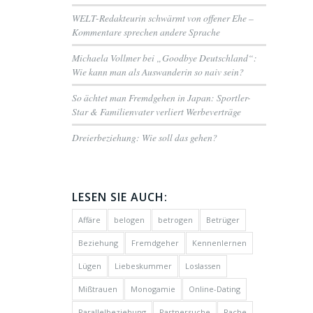
WELT-Redakteurin schwärmt von offener Ehe –
Kommentare sprechen andere Sprache
Michaela Vollmer bei „Goodbye Deutschland“:
Wie kann man als Auswanderin so naiv sein?
So ächtet man Fremdgehen in Japan: Sportler-
Star & Familienvater verliert Werbeverträge
Dreierbeziehung: Wie soll das gehen?
LESEN SIE AUCH:
Affäre
belogen
betrogen
Betrüger
Beziehung
Fremdgeher
Kennenlernen
Lügen
Liebeskummer
Loslassen
Mißtrauen
Monogamie
Online-Dating
Parallelbeziehung
Partnersuche
Rache