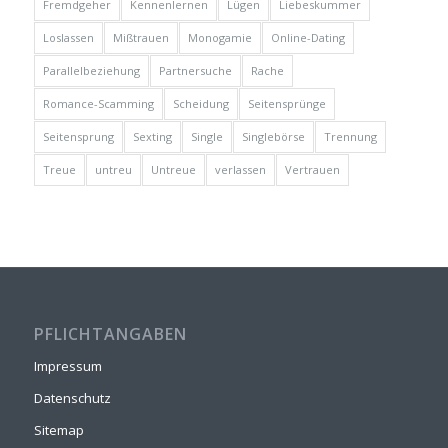
Fremdgeher
Kennenlernen
Lügen
Liebeskummer
Loslassen
Mißtrauen
Monogamie
Online-Dating
Parallelbeziehung
Partnersuche
Rache
Romance-Scamming
Scheidung
Seitensprünge
Seitensprung
Sexting
Single
Singlebörse
Trennung
Treue
untreu
Untreue
verlassen
Vertrauen
PFLICHTANGABEN
Impressum
Datenschutz
Sitemap