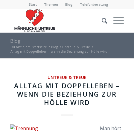
Start
Themen
Blog
Telefonberatung
Blog
Du bist hier:
Startseite
/
Blog
/
Untreue & Treue
/
Alltag mit Doppelleben – wenn die Beziehung zur Hölle wird
UNTREUE & TREUE
ALLTAG MIT DOPPELLEBEN –
WENN DIE BEZIEHUNG ZUR
HÖLLE WIRD
Man hört