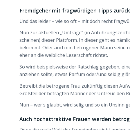
Fremdgeher mit fragwürdigen Tipps zurü
Und das leider – wie so oft – mit doch recht fragwü
Nun zur aktuellen „Umfrage“ (in Anführungszeichen
scheinen) dieser Plattform. In dieser geht es nä
bekommt. Oder auch ein betrogener Mann seine unt
eher an die weibliche Leserschaft richtet.
So wird beispielsweise der Ratschlag gegeben, ein
anziehen sollte, etwas Parfum oder/und seidig g
Betreibt die betrogene Frau zukünftig diesen Auf
Großteil der befragten Männer der Untreue den R
Nun – wer`s glaubt, wird selig und so ein Unsinn g
Auch hochattraktive Frauen werden betro
Denn die reale Welt der Fremdgeher sieht anders au