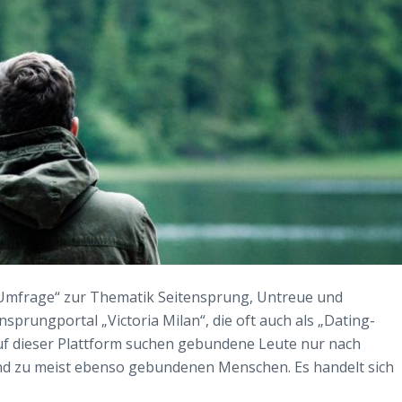
 „Umfrage“ zur Thematik Seitensprung, Untreue und
sprungportal „Victoria Milan“, die oft auch als „Dating-
 auf dieser Plattform suchen gebundene Leute nur nach
nd zu meist ebenso gebundenen Menschen. Es handelt sich