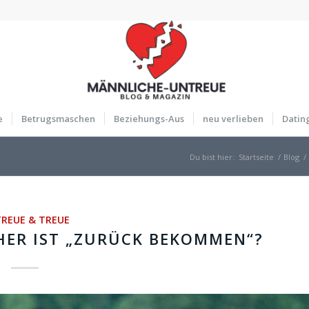
e
Betrugsmaschen
Beziehungs-Aus
neu verlieben
Datin
Du bist hier:
Startseite
/
Blog
/
REUE & TREUE
HER IST „ZURÜCK BEKOMMEN“?