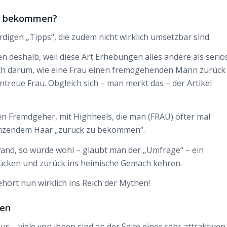
ck bekommen?
rdigen „Tipps“, die zudem nicht wirklich umsetzbar sind.
 deshalb, weil diese Art Erhebungen alles andere als seriö
mlich darum, wie eine Frau einen fremdgehenden Mann zurück
reue Frau. Obgleich sich – man merkt das – der Artikel
en Fremdgeher, mit Highheels, die man (FRAU) öfter mal
länzendem Haar „zurück zu bekommen“.
wand, so würde wohl – glaubt man der „Umfrage“ – ein
ücken und zurück ins heimische Gemach kehren.
ehört nun wirklich ins Reich der Mythen!
gen
s – viele von ihnen sind an der Seite einer sehr attraktiven