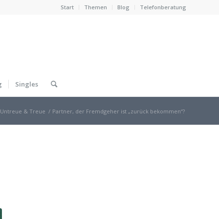
Start
Themen
Blog
Telefonberatung
g
Singles
Untreue & Treue
/
Partner, der Fremdgeher ist „zurück bekommen“?