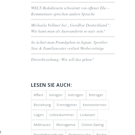
WELT-Redakteurin schwärmt von offener Ehe –
Kommentare sprechen andere Sprache
Michaela Vollmer bei „Goodbye Deutschland“:
Wie kann man als Auswanderin so naiv sein?
So ächtet man Fremdgehen in Japan: Sportler-
Star & Familienvater verliert Werbeverträge
Dreierbeziehung: Wie soll das gehen?
LESEN SIE AUCH:
Affäre
belogen
betrogen
Betrüger
Beziehung
Fremdgeher
Kennenlernen
Lügen
Liebeskummer
Loslassen
Mißtrauen
Monogamie
Online-Dating
n
Parallelbeziehung
Partnersuche
Rache