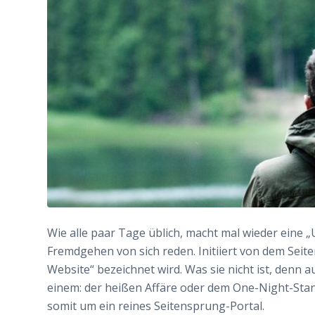
Wie alle paar Tage üblich, macht mal wieder eine
Fremdgehen von sich reden. Initiiert von dem Seiten
Website“ bezeichnet wird. Was sie nicht ist, denn
einem: der heißen Affäre oder dem One-Night-Sta
somit um ein reines Seitensprung-Portal.