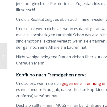
jetzt auf gleich der Partnerin das Zugeständnis m
illusorisch!
Und die Realität zeigt es eben auch immer wieder:
Und selbst wenn nicht: als wenn es damit getan wä
mal die Hochhackigen rausholt! Schon das allein is
sind emotional extrem verletzt, wenn sie erfahren 
der gar noch eine Affäre am Laufen hat.
WDR-DOKU: „Wie heilt
ein gebrochenes
Nicht wenige belogene Frauen ziehen über kurz od
Herz?“
untreuen Mann.
Kopfkino nach Fremdgehen nervt
Und selbst, wenn sie sich
gegen eine Trennung en
es eine andere Frau gab, das verfluchte Kopfkino
zunächst) versöhnt hat.
Deshalb sollte – nein, MUSS – man bei Umfragen o