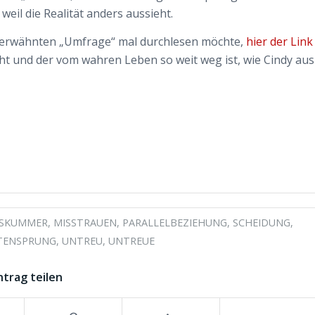
eil die Realität anders aussieht.
er erwähnten „Umfrage“ mal durchlesen möchte,
hier der Link
ht und der vom wahren Leben so weit weg ist, wie Cindy aus
ESKUMMER
,
MISSTRAUEN
,
PARALLELBEZIEHUNG
,
SCHEIDUNG
,
ITENSPRUNG
,
UNTREU
,
UNTREUE
ntrag teilen