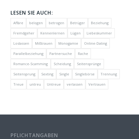
LESEN SIE AUCH:
Affäre
belogen
betrogen
Betrüger
Beziehung
Fremdgeher
Kennenlernen
Lügen
Liebeskummer
Loslassen
Mißtrauen
Monogamie
Online-Dating
Parallelbeziehung
Partnersuche
Rache
Romance-Scamming
Scheidung
Seitensprünge
Seitensprung
Sexting
Single
Singlebörse
Trennung
Treue
untreu
Untreue
verlassen
Vertrauen
PFLICHTANGABEN