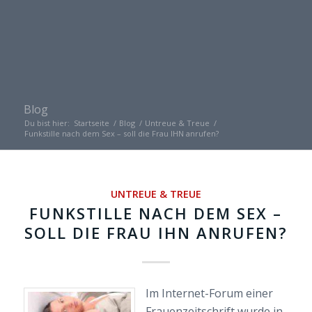
Blog
Du bist hier:
Startseite
/
Blog
/
Untreue & Treue
/
Funkstille nach dem Sex – soll die Frau IHN anrufen?
UNTREUE & TREUE
FUNKSTILLE NACH DEM SEX –
SOLL DIE FRAU IHN ANRUFEN?
Im Internet-Forum einer
Frauenzeitschrift wurde in