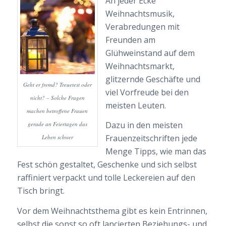
An jeder Ecke
Weihnachtsmusik,
Verabredungen mit
Freunden am
Glühweinstand auf dem
Weihnachtsmarkt,
glitzernde Geschäfte und
Geht er fremd? Treuetest oder
viel Vorfreude bei den
nicht? – Solche Fragen
meisten Leuten.
machen betroffene Frauen
Dazu in den meisten
gerade an Feiertagen das
Frauenzeitschriften jede
Leben schwer
Menge Tipps, wie man das
Fest schön gestaltet, Geschenke und sich selbst
raffiniert verpackt und tolle Leckereien auf den
Tisch bringt.
Vor dem Weihnachtsthema gibt es kein Entrinnen,
selbst die sonst so oft lancierten Beziehungs- und