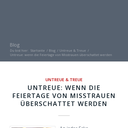
Blog
Du bist hier:
Startseite
/
Blog
/
Untreue & Treue
/
Untreue: wenn die Feiertage von Misstrauen überschattet werden
UNTREUE & TREUE
UNTREUE: WENN DIE
FEIERTAGE VON MISSTRAUEN
ÜBERSCHATTET WERDEN