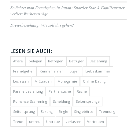
So ächtet man Fremdgehen in Japan: Sportler-Star & Familienvater
verliert Werbeverträge
Dreierbeziehung: Wie soll das gehen?
LESEN SIE AUCH:
Affäre
belogen
betrogen
Betrüger
Beziehung
Fremdgeher
Kennenlernen
Lügen
Liebeskummer
Loslassen
Mißtrauen
Monogamie
Online-Dating
Parallelbeziehung
Partnersuche
Rache
Romance-Scamming
Scheidung
Seitensprünge
Seitensprung
Sexting
Single
Singlebörse
Trennung
Treue
untreu
Untreue
verlassen
Vertrauen