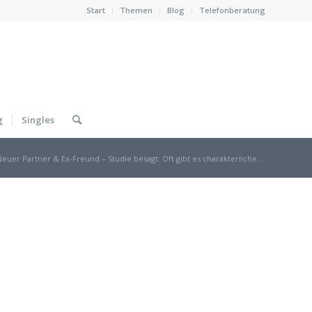
Start
Themen
Blog
Telefonberatung
g
Singles
Neuer Partner & Ex-Freund – Studie besagt: Oft gibt es charakterliche...