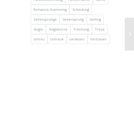
Romance-Scamming
Scheidung
Seitensprünge
Seitensprung
Sexting
Single
Singlebörse
Trennung
Treue
untreu
Untreue
verlassen
Vertrauen
m