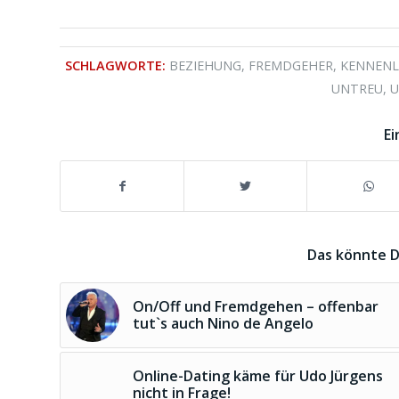
SCHLAGWORTE:
BEZIEHUNG
,
FREMDGEHER
,
KENNEN
UNTREU
,
U
Ei
Das könnte D
On/Off und Fremdgehen – offenbar
tut`s auch Nino de Angelo
Online-Dating käme für Udo Jürgens
nicht in Frage!