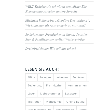
WELT-Redakteurin schwärmt von offener Ehe –
Kommentare sprechen andere Sprache
Michaela Vollmer bei „Goodbye Deutschland“:
Wie kann man als Auswanderin so naiv sein?
So ächtet man Fremdgehen in Japan: Sportler-
Star & Familienvater verliert Werbeverträge
Dreierbeziehung: Wie soll das gehen?
LESEN SIE AUCH:
Affäre
belogen
betrogen
Betrüger
Beziehung
Fremdgeher
Kennenlernen
Lügen
Liebeskummer
Loslassen
Mißtrauen
Monogamie
Online-Dating
Parallelbeziehung
Partnersuche
Rache