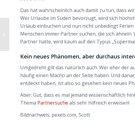
Das hat wahrscheinlich auch damit zu tun, dass wir 
Wer Urlaube im Süden bevorzugt, wird sich höchstwa
Pickable – neue App
Urlaub einbuchen und nun nicht unbedingt Ferien
macht Frauen beim
Menschen immer Partner suchen, die sich ähneln. 
Online-Dating komplett
Partner hatte, wird kaum auf den Typus „Superma
unsichtb...
Kein neues Phänomen, aber durchaus inter
Umgedreht gilt das natürlich auch. Wer eher der a
häufig einen Macho an der Seite haben. Und danac
entdeckt haben, ist also so gesehen kein neues P
Aber: Gut, dass es mal jemand wissenschaftlich hint
Thema
Partnersuche
als sehr hilfreich erweisen!
Bildnachweis: pexels.com, Scott