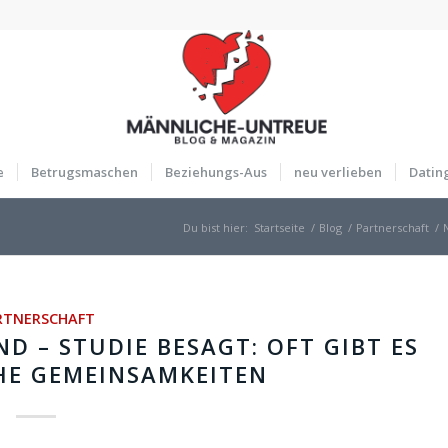
e
Betrugsmaschen
Beziehungs-Aus
neu verlieben
Datin
Du bist hier:
Startseite
/
Blog
/
Partnerschaft
/
RTNERSCHAFT
D – STUDIE BESAGT: OFT GIBT ES
HE GEMEINSAMKEITEN