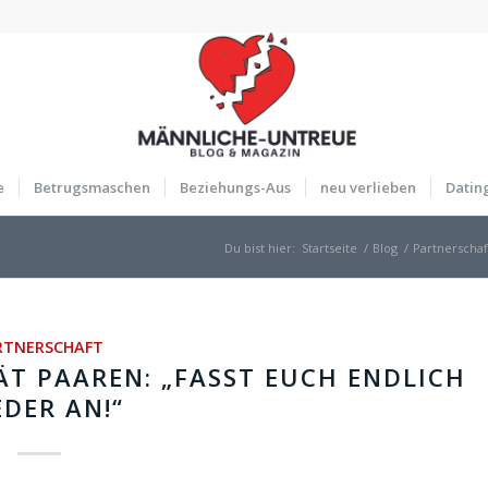
e
Betrugsmaschen
Beziehungs-Aus
neu verlieben
Datin
Du bist hier:
Startseite
/
Blog
/
Partnerschaf
RTNERSCHAFT
ÄT PAAREN: „FASST EUCH ENDLICH
EDER AN!“