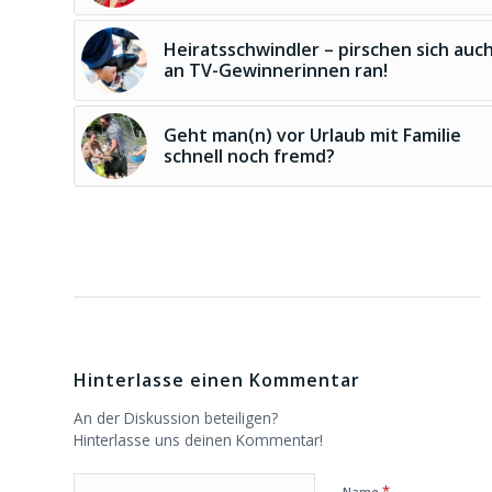
Heiratsschwindler – pirschen sich auc
an TV-Gewinnerinnen ran!
Geht man(n) vor Urlaub mit Familie
schnell noch fremd?
Hinterlasse einen Kommentar
An der Diskussion beteiligen?
Hinterlasse uns deinen Kommentar!
*
Name