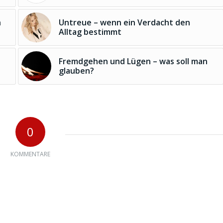
h
Untreue – wenn ein Verdacht den
Alltag bestimmt
Fremdgehen und Lügen – was soll man
glauben?
0
KOMMENTARE