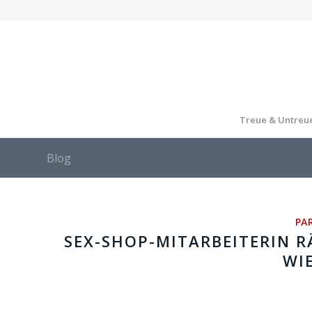
Treue & Untreu
Blog
PA
SEX-SHOP-MITARBEITERIN R
WI