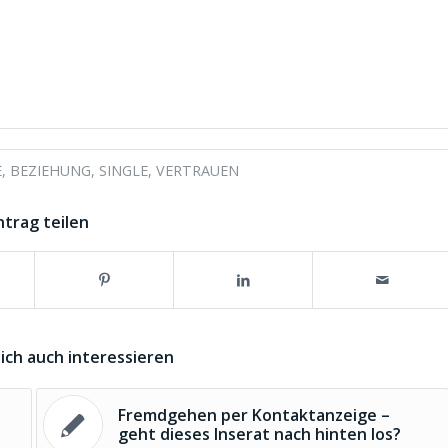
E
,
BEZIEHUNG
,
SINGLE
,
VERTRAUEN
ntrag teilen
ich auch interessieren
Fremdgehen per Kontaktanzeige –
geht dieses Inserat nach hinten los?