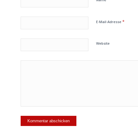
*
E-Mail-Adresse
Website