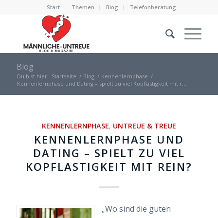
Start
Themen
Blog
Telefonberatung
Blog
Du bist hier:
Startseite
/
Blog
/
Kennenlernphase
/
Kennenlernphase und Dating – spielt zu viel Kopflastigkeit mit r...
KENNENLERNPHASE
,
UNTREUE & TREUE
KENNENLERNPHASE UND
DATING – SPIELT ZU VIEL
KOPFLASTIGKEIT MIT REIN?
„Wo sind die guten