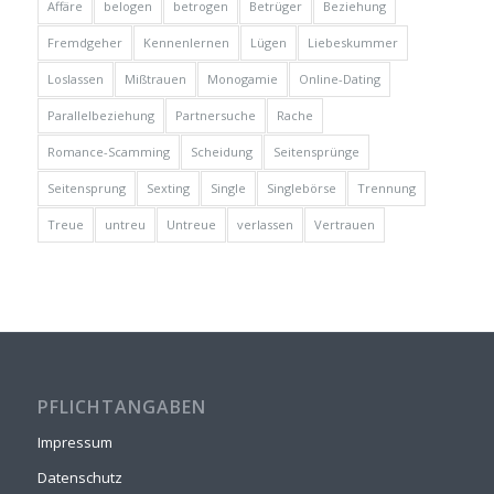
Affäre
belogen
betrogen
Betrüger
Beziehung
Fremdgeher
Kennenlernen
Lügen
Liebeskummer
Loslassen
Mißtrauen
Monogamie
Online-Dating
Parallelbeziehung
Partnersuche
Rache
Romance-Scamming
Scheidung
Seitensprünge
Seitensprung
Sexting
Single
Singlebörse
Trennung
Treue
untreu
Untreue
verlassen
Vertrauen
PFLICHTANGABEN
Impressum
Datenschutz