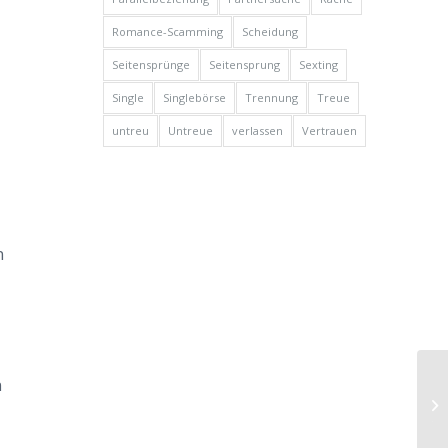
Romance-Scamming
Scheidung
Seitensprünge
Seitensprung
Sexting
Single
Singlebörse
Trennung
Treue
untreu
Untreue
verlassen
Vertrauen
n
Si
n
Fr
Tr