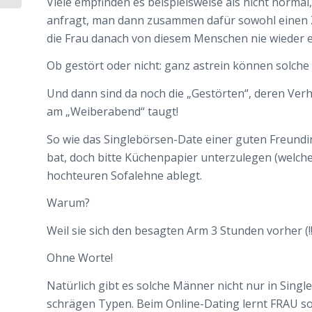
Viele empfinden es beispielsweise als nicht norma
anfragt, man dann zusammen dafür sowohl einen Z
die Frau danach von diesem Menschen nie wieder e
Ob gestört oder nicht: ganz astrein können solche 
Und dann sind da noch die „Gestörten“, deren Verha
am „Weiberabend“ taugt!
So wie das Singlebörsen-Date einer guten Freundin,
bat, doch bitte Küchenpapier unterzulegen (welches
hochteuren Sofalehne ablegt.
Warum?
Weil sie sich den besagten Arm 3 Stunden vorher (!
Ohne Worte!
Natürlich gibt es solche Männer nicht nur in Sin
schrägen Typen. Beim Online-Dating lernt FRAU sol