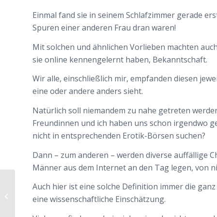
Einmal fand sie in seinem Schlafzimmer gerade er
Spuren einer anderen Frau dran waren!
Mit solchen und ähnlichen Vorlieben machten auch
sie online kennengelernt haben, Bekanntschaft.
Wir alle, einschließlich mir, empfanden diesen jew
eine oder andere anders sieht.
Natürlich soll niemandem zu nahe getreten werden,
Freundinnen und ich haben uns schon irgendwo ge
nicht in entsprechenden Erotik-Börsen suchen?
Dann – zum anderen – werden diverse auffällige Ch
Männer aus dem Internet an den Tag legen, von ni
Fremdgehen, Untreue, Treuetest –
Auch hier ist eine solche Definition immer die gan
vor allem bei Frauen ein hoch
eine wissenschaftliche Einschätzung.
emotionales...