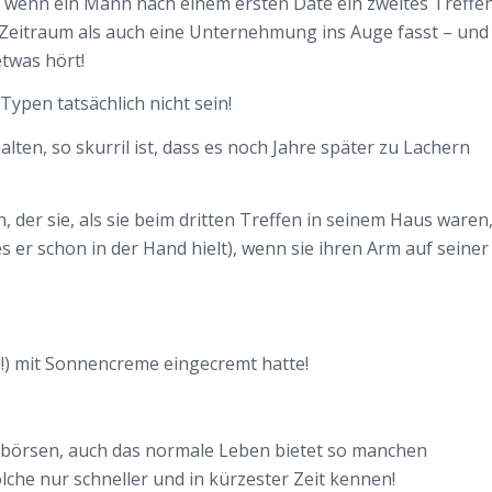
l, wenn ein Mann nach einem ersten Date ein zweites Treffe
eitraum als auch eine Unternehmung ins Auge fasst – und
twas hört!
Typen tatsächlich nicht sein!
lten, so skurril ist, dass es noch Jahre später zu Lachern
 der sie, als sie beim dritten Treffen in seinem Haus waren
 er schon in der Hand hielt), wenn sie ihren Arm auf seiner
!!) mit Sonnencreme eingecremt hatte!
glebörsen, auch das normale Leben bietet so manchen
che nur schneller und in kürzester Zeit kennen!