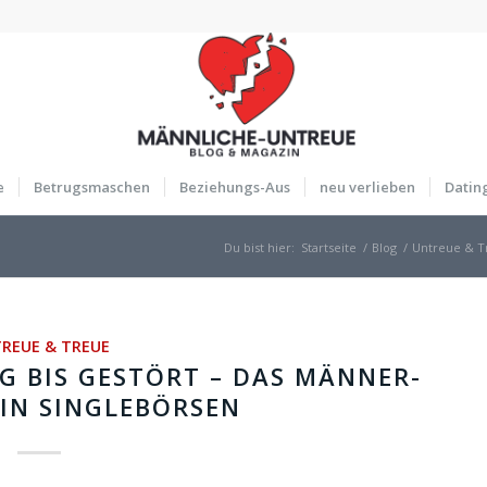
e
Betrugsmaschen
Beziehungs-Aus
neu verlieben
Datin
Du bist hier:
Startseite
/
Blog
/
Untreue & T
REUE & TREUE
 BIS GESTÖRT – DAS MÄNNER-
IN SINGLEBÖRSEN