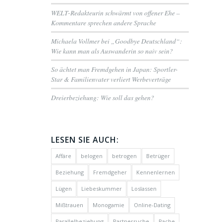
WELT-Redakteurin schwärmt von offener Ehe –
Kommentare sprechen andere Sprache
Michaela Vollmer bei „Goodbye Deutschland“:
Wie kann man als Auswanderin so naiv sein?
So ächtet man Fremdgehen in Japan: Sportler-
Star & Familienvater verliert Werbeverträge
Dreierbeziehung: Wie soll das gehen?
LESEN SIE AUCH:
Affäre
belogen
betrogen
Betrüger
Beziehung
Fremdgeher
Kennenlernen
Lügen
Liebeskummer
Loslassen
Mißtrauen
Monogamie
Online-Dating
Parallelbeziehung
Partnersuche
Rache