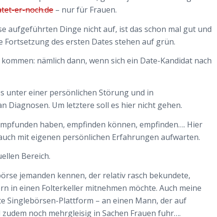
tet-er-noch.de
– nur für Frauen.
ese aufgeführten Dinge nicht auf, ist das schon mal gut und
e Fortsetzung des ersten Dates stehen auf grün.
h kommen: nämlich dann, wenn sich ein Date-Kandidat nach
s unter einer persönlichen Störung und in
 an Diagnosen. Um letztere soll es hier nicht gehen.
 empfunden haben, empfinden können, empfinden…. Hier
 auch mit eigenen persönlichen Erfahrungen aufwarten.
ellen Bereich.
ebörse jemanden kennen, der relativ rasch bekundete,
gern in einen Folterkeller mitnehmen möchte. Auch meine
te Singlebörsen-Plattform – an einen Mann, der auf
d zudem noch mehrgleisig in Sachen Frauen fuhr….