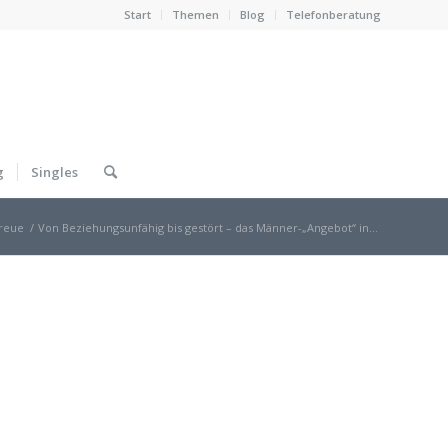
Start
Themen
Blog
Telefonberatung
g
Singles
reue
/
Von Beziehungsunfähig bis gestört – das Männer-„Angebot“ in...