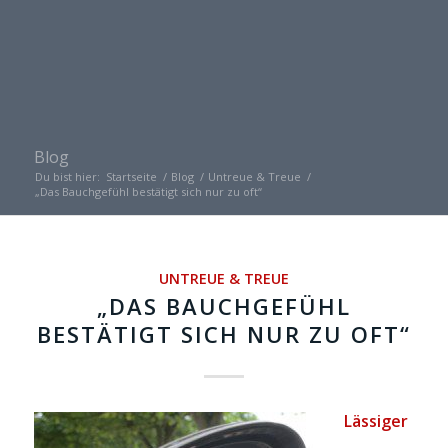
Blog
Du bist hier:
Startseite
/
Blog
/
Untreue & Treue
/
„Das Bauchgefühl bestätigt sich nur zu oft“
UNTREUE & TREUE
„DAS BAUCHGEFÜHL
BESTÄTIGT SICH NUR ZU OFT“
Lässiger