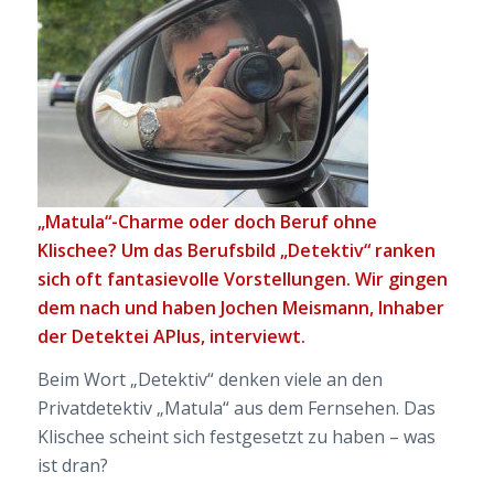
„Matula“-Charme oder doch Beruf ohne
Klischee? Um das Berufsbild „Detektiv“ ranken
sich oft fantasievolle Vorstellungen. Wir gingen
dem nach und haben Jochen Meismann, Inhaber
der Detektei APlus, interviewt.
Beim Wort „Detektiv“ denken viele an den
Privatdetektiv „Matula“ aus dem Fernsehen. Das
Klischee scheint sich festgesetzt zu haben – was
ist dran?