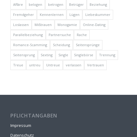
Affäre
belogen
betrogen
Betrüger
Beziehung
Fremdgeher
Kennenlernen
Lügen
Liebeskummer
Loslassen
Mißtrauen
Monogamie
Online-Dating
Parallelbeziehung
Partnersuche
Rache
Romance-Scamming
Scheidung
Seitensprünge
Seitensprung
Sexting
Single
Singlebörse
Trennung
Treue
untreu
Untreue
verlassen
Vertrauen
PFLICHTANGABEN
Impressum
Datenschutz